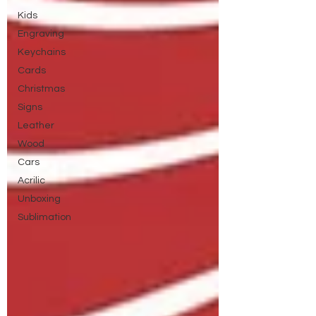
Kids
Engraving
Keychains
Cards
Christmas
Signs
Leather
Wood
Cars
Acrilic
Unboxing
Sublimation