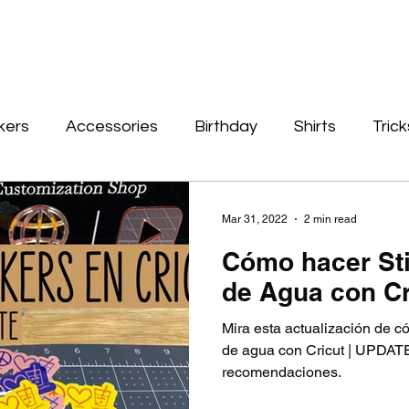
kers
Accessories
Birthday
Shirts
Trick
Cards
Christmas
Signs
Leather
Wo
Mar 31, 2022
2 min read
Cómo hacer Sti
blimation
de Agua con Cr
Mira esta actualización de c
de agua con Cricut | UPDATE
recomendaciones.