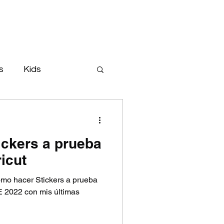
s
Kids
od
Cars
ckers a prueba
icut
ómo hacer Stickers a prueba
 2022 con mis últimas