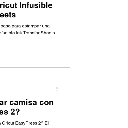
icut Infusible
heets
a paso para estampar una
fusible Ink Transfer Sheets.
r camisa con
ss 2?
Cricut EasyPress 2? El