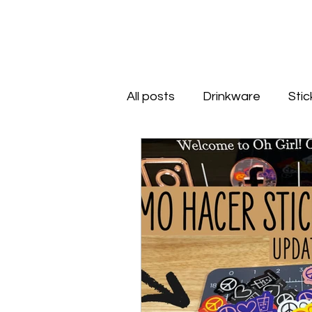
All posts
Drinkware
Stic
Engraving
Keychains
Acrilic
Unboxing
Su