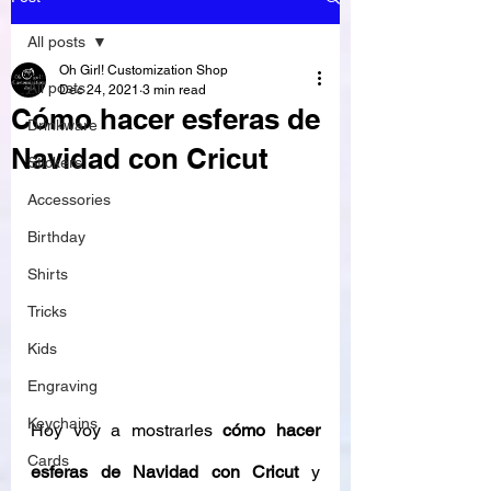
All posts
Oh Girl! Customization Shop
All posts
Dec 24, 2021
3 min read
Cómo hacer esferas de
Drinkware
Navidad con Cricut
Stickers
Accessories
Birthday
Shirts
Tricks
Kids
Engraving
Keychains
Hoy voy a mostrarles 
cómo hacer 
Cards
esferas de Navidad con Cricut
 y 