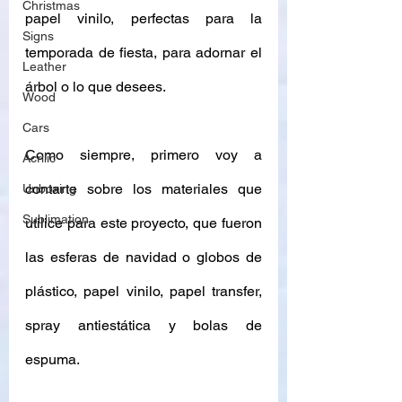
Christmas
papel vinilo, perfectas para la 
Signs
temporada de fiesta, para adornar el 
Leather
árbol o lo que desees. 
Wood
Cars
Como siempre, primero voy a 
Acrilic
contarte sobre los materiales que 
Unboxing
Sublimation
utilice para este proyecto, que fueron 
las esferas de navidad o globos de 
plástico, papel vinilo, papel transfer, 
spray antiestática y bolas de 
espuma. 