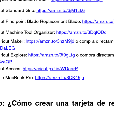
ut Standard Grip: 
https://amzn.to/3jM1zk6
ut Fine point Blade Replacement Blade: 
https://amzn.to
ut Machine Tool Organizer: 
https://amzn.to/3DqfODd
ricut Maker: 
https://amzn.to/3hzM9jd
 o compra directame
o/WDaLEG
ricut Explore: 
https://amzn.to/3t9gLfg
 o compra directame
/b3zeQP
ut Access: 
https://cricut.pxf.io/WDaarP
le MacBook Pro: 
https://amzn.to/3CK49jo
: ¿Cómo crear una tarjeta de re