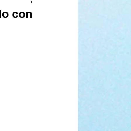
od
Cars
lo con