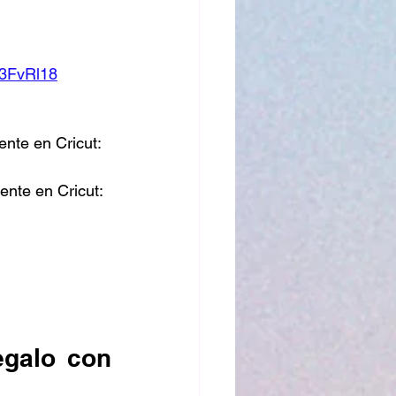
/3FvRl18
nte en Cricut: 
nte en Cricut: 
galo con 