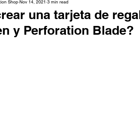
tion Shop
Nov 14, 2021
3 min read
Cards
Christmas
Signs
Leather
Wo
ear una tarjeta de rega
en y Perforation Blade?
blimation