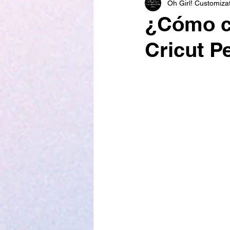
Oh Girl! Customiza
Engraving
Keychains
¿Cómo cr
Cricut P
Acrilic
Unboxing
Su