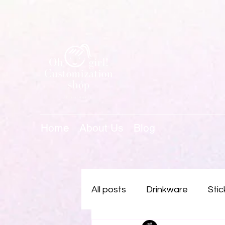
Home
About Us
Blog
All posts
Drinkware
Stic